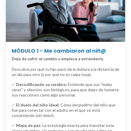
MÓDULO 1 - Me cambiaron al niñ@
Deja de sufrir el cambio y empieza a entenderlo.
Descubre por qué tu hijo pasó de la dulzura a la distancia de
un día para otro (y por qué no es culpa tuya).
✅
Decodificando su cerebro:
Entiende que sus "malas
caras" y silencios son biológicos, para que dejes de tomarte
sus reacciones como algo personal.
✅
El duelo del niño ideal:
Cómo despedirte del niño que
fue para conectar con el adulto en el que se está
convirtiendo (sin dolor).
✅
Mapa de paz:
La estrategia exacta para transitar esta
etapa sin gritos, sin portazos y con mucha más calma en